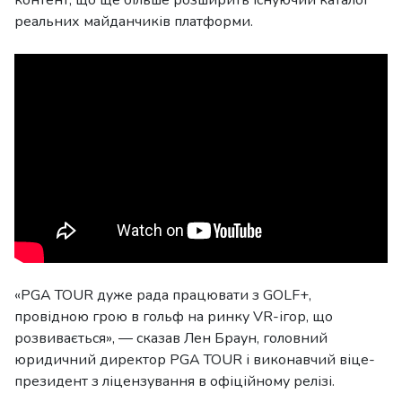
контент, що ще більше розширить існуючий каталог
реальних майданчиків платформи.
«PGA TOUR дуже рада працювати з GOLF+,
провідною грою в гольф на ринку VR-ігор, що
розвивається», — сказав Лен Браун, головний
юридичний директор PGA TOUR і виконавчий віце-
президент з ліцензування в офіційному релізі.