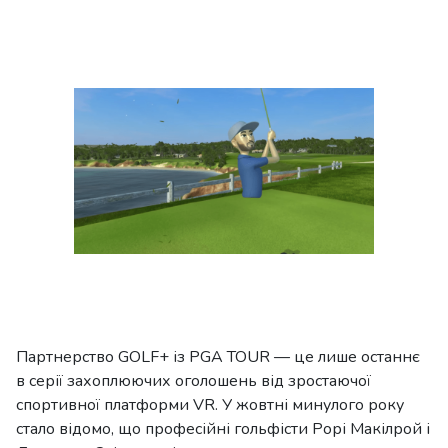
Партнерство GOLF+ із PGA TOUR — це лише останнє
в серії захоплюючих оголошень від зростаючої
спортивної платформи VR. У жовтні минулого року
стало відомо, що професійні гольфісти Рорі Макілрой і