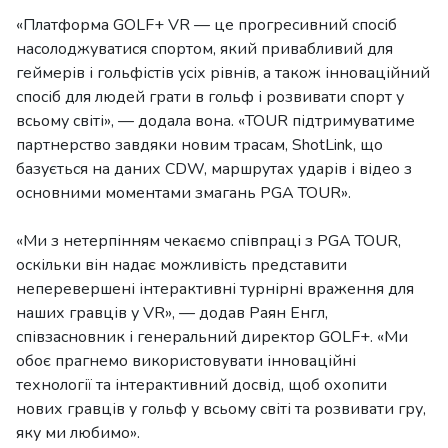
«Платформа GOLF+ VR — це прогресивний спосіб
насолоджуватися спортом, який привабливий для
геймерів і гольфістів усіх рівнів, а також інноваційний
спосіб для людей грати в гольф і розвивати спорт у
всьому світі», — додала вона. «TOUR підтримуватиме
партнерство завдяки новим трасам, ShotLink, що
базується на даних CDW, маршрутах ударів і відео з
основними моментами змагань PGA TOUR».
«Ми з нетерпінням чекаємо співпраці з PGA TOUR,
оскільки він надає можливість представити
неперевершені інтерактивні турнірні враження для
наших гравців у VR», — додав Раян Енгл,
співзасновник і генеральний директор GOLF+. «Ми
обоє прагнемо використовувати інноваційні
технології та інтерактивний досвід, щоб охопити
нових гравців у гольф у всьому світі та розвивати гру,
яку ми любимо».