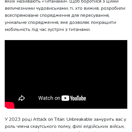
яких називають «Титанами». Щоб боротися з цими
величезними чудовиськами, ті, хто вижив, розробили
всеспрямоване спорядження для пересування,
унікальне спорядження, яке дозволяє покращити
мобільність під час зустрічі з титанами.
У 2023 році Attack on Titan: Unbreakable занурить вас у
роль члена скаутського полку, філії елдійських військ,