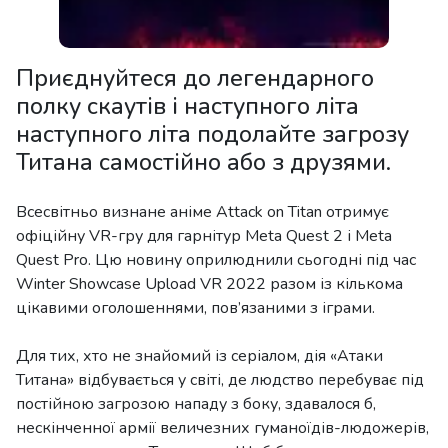
Приєднуйтеся до легендарного
полку скаутів і наступного літа
наступного літа подолайте загрозу
Титана самостійно або з друзями.
Всесвітньо визнане аніме Attack on Titan отримує
офіційну VR-гру для гарнітур Meta Quest 2 і Meta
Quest Pro. Цю новину оприлюднили сьогодні під час
Winter Showcase Upload VR 2022 разом із кількома
цікавими оголошеннями, пов’язаними з іграми.
Для тих, хто не знайомий із серіалом, дія «Атаки
Титана» відбувається у світі, де людство перебуває під
постійною загрозою нападу з боку, здавалося б,
нескінченної армії величезних гуманоїдів-людожерів,