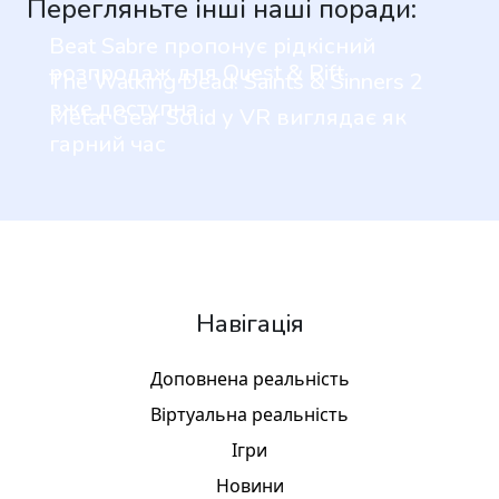
Перегляньте інші наші поради:
Beat Sabre пропонує рідкісний
розпродаж для Quest & Rift
The Walking Dead: Saints & Sinners 2
вже доступна
Metal Gear Solid у VR виглядає як
гарний час
Навігація
Доповнена реальність
Віртуальна реальність
Ігри
Новини