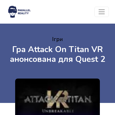
Ігри
Гра Attack On Titan VR
анонсована для Quest 2