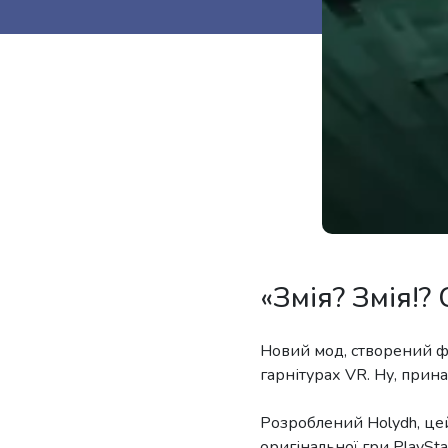
«Змія? Змія!?
Новий мод, створений фа
гарнітурах VR. Ну, прина
Розроблений Holydh, це
оригінальної гри PlayStat