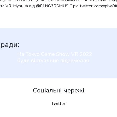
и та VR. Музика від @F1NG3RSMUSIC pic. twitter. com/xplwO
оради:
На Tokyo Game Show VR 2022
буде віртуальне підземелля
Соціальні мережі
Twitter