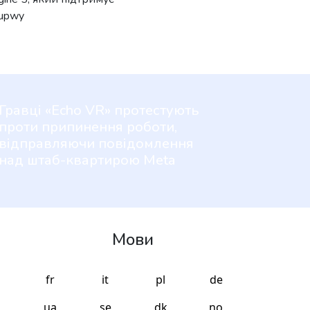
fupwy
Гравці «Echo VR» протестують
проти припинення роботи,
відправляючи повідомлення
над штаб-квартирою Meta
Мови
fr
it
pl
de
ua
se
dk
no