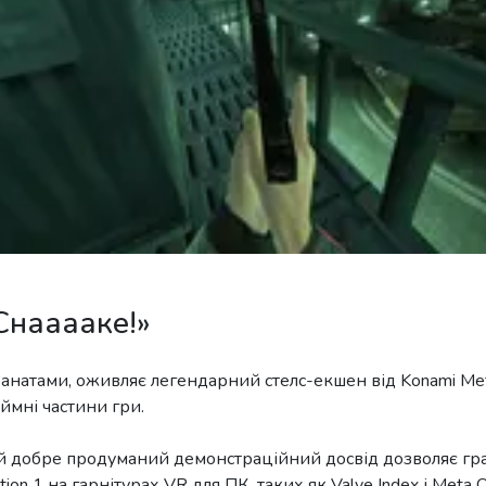
 Снааааке!»
натами, оживляє легендарний стелс-екшен від Konami Meta
ймні частини гри.
й добре продуманий демонстраційний досвід дозволяє гра
ion 1 на гарнітурах VR для ПК, таких як Valve Index і Meta Que