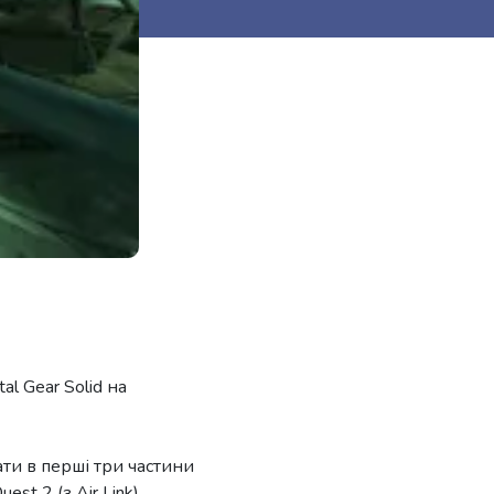
l Gear Solid на
ти в перші три частини
st 2 (з Air Link).