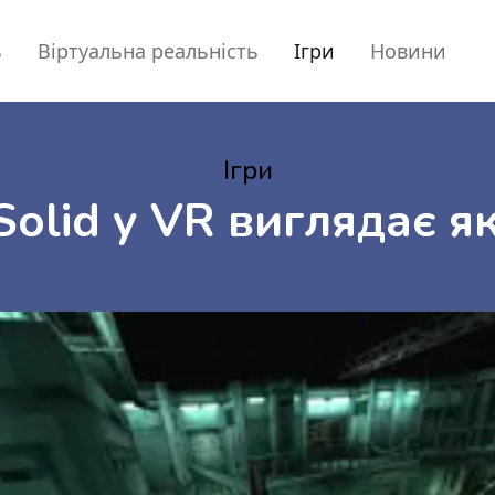
ь
Віртуальна реальність
Ігри
Новини
Ігри
Solid у VR виглядає я