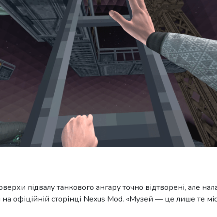
оверхи підвалу танкового ангару точно відтворені, але нал
 на офіційній сторінці Nexus Mod. «Музей — це лише те міс