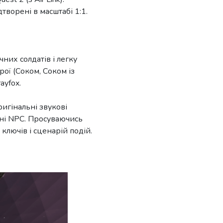
дтворені в масштабі 1:1.
чних солдатів і легку
ої (Соком, Соком із
ayfox.
игінальні звукові
льні NPC. Просуваючись
ключів і сценарій подій.