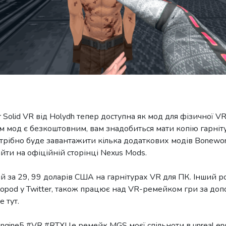
 Solid VR від Holydh тепер доступна як мод для фізичної V
 сам мод є безкоштовним, вам знадобиться мати копію гарні
трібно буде завантажити кілька додаткових модів Boneworks
ти на офіційній сторінці Nexus Mods.
 за 29, 99 доларів США на гарнітурах VR для ПК. Інший р
lopod у Twitter, також працює над VR-ремейком гри за допо
 тут.
Engine5 #VR #RTXЦе ремейк MGS моєї спільноти в unreal eng