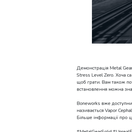
Демонстрація Metal Gear
Stress Level Zero. Хоча
щоб грати. Вам також по
встановлення можна знай
Boneworks вже доступний
називається Vapor Cepha
Більше інформації про це
#MetalGearSolid #Unreal