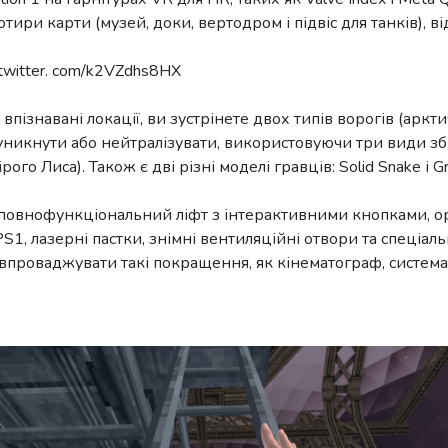
тири карти (музей, доки, вертодром і підвіс для танків), ві
 twitter. com/k2VZdhs8HX
пізнавані локації, ви зустрінете двох типів ворогів (аркти
 уникнути або нейтралізувати, використовуючи три види збр
го Лиса). Також є дві різні моделі гравців: Solid Snake і Gr
 повнофункціональний ліфт з інтерактивними кнопками, ор
PS1, лазерні пастки, знімні вентиляційні отвори та спеціа
впроваджувати такі покращення, як кінематограф, система 