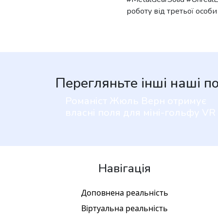
роботу від третьої особ
Перегляньте інші наші п
Романіст Жюль Верн отримує
власні поля для міні-гольфу VR
Навігація
Доповнена реальність
Віртуальна реальність