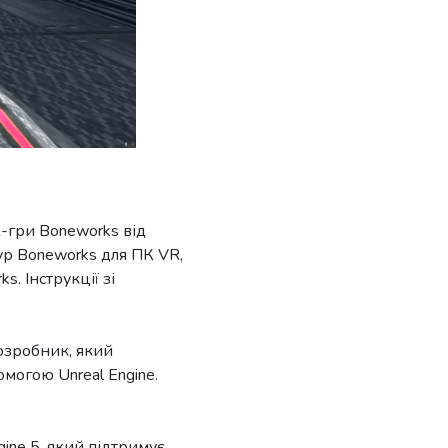
R-гри Boneworks від
тур Boneworks для ПК VR,
. Інструкції зі
озробник, який
могою Unreal Engine.
ine 5, який підтримує