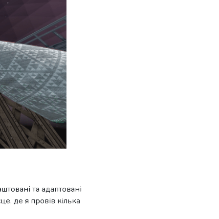
аштовані та адаптовані
це, де я провів кілька