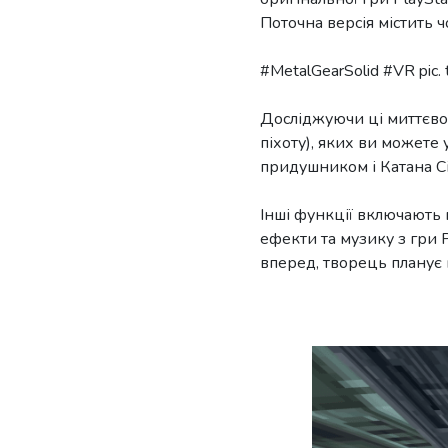
Поточна версія містить чо
#MetalGearSolid #VR pic.
Досліджуючи ці миттєво в
піхоту), яких ви можете
придушником і Катана Сіро
Інші функції включають
ефекти та музику з гри 
вперед, творець планує 