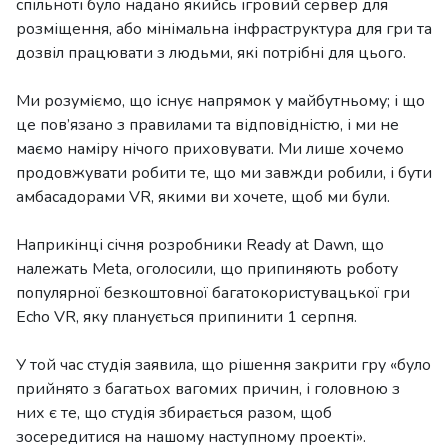
спільноті було надано якийсь ігровий сервер для
розміщення, або мінімальна інфраструктура для гри та
дозвіл працювати з людьми, які потрібні для цього.
Ми розуміємо, що існує напрямок у майбутньому; і що
це пов’язано з правилами та відповідністю, і ми не
маємо наміру нічого приховувати. Ми лише хочемо
продовжувати робити те, що ми завжди робили, і бути
амбасадорами VR, якими ви хочете, щоб ми були.
Наприкінці січня розробники Ready at Dawn, що
належать Meta, оголосили, що припиняють роботу
популярної безкоштовної багатокористувацької гри
Echo VR, яку планується припинити 1 серпня.
У той час студія заявила, що рішення закрити гру «було
прийнято з багатьох вагомих причин, і головною з
них є те, що студія збирається разом, щоб
зосередитися на нашому наступному проекті».