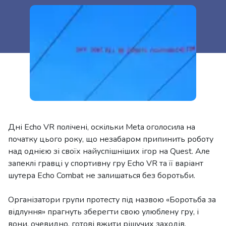
Дні Echo VR полічені, оскільки Meta оголосила на
початку цього року, що незабаром припинить роботу
над однією зі своїх найуспішніших ігор на Quest. Але
запеклі гравці у спортивну гру Echo VR та її варіант
шутера Echo Combat не залишаться без боротьби.
Організатори групи протесту під назвою «Боротьба за
відлуння» прагнуть зберегти свою улюблену гру, і
вони, очевидно, готові вжити рішучих заходів.