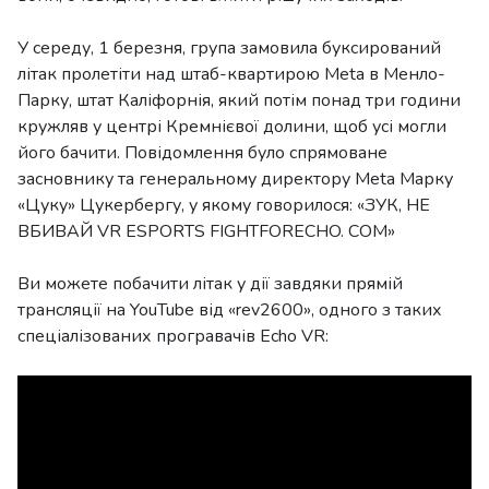
У середу, 1 березня, група замовила буксирований
літак пролетіти над штаб-квартирою Meta в Менло-
Парку, штат Каліфорнія, який потім понад три години
кружляв у центрі Кремнієвої долини, щоб усі могли
його бачити. Повідомлення було спрямоване
засновнику та генеральному директору Meta Марку
«Цуку» Цукербергу, у якому говорилося: «ЗУК, НЕ
ВБИВАЙ VR ESPORTS FIGHTFORECHO. COM»
Ви можете побачити літак у дії завдяки прямій
трансляції на YouTube від «rev2600», одного з таких
спеціалізованих програвачів Echo VR: