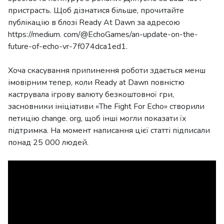
пристрасть. Щоб дізнатися більше, прочитайте
публікацію в блозі Ready At Dawn за адресою
https://medium. com/@EchoGames/an-update-on-the-
future-of-echo-vr-7f074dca1ed1.
Хоча скасування припинення роботи здається менш
імовірним тепер, коли Ready at Dawn повністю
каструвала ігрову валюту безкоштовної гри,
засновники ініціативи «The Fight For Echo» створили
петицію change. org, щоб інші могли показати їх
підтримка. На момент написання цієї статті підписали
понад 25 000 людей.