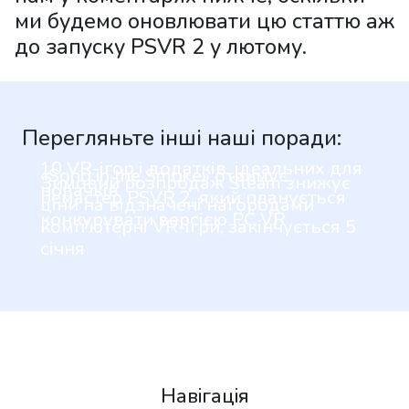
ми будемо оновлювати цю статтю аж
до запуску PSVR 2 у лютому.
Перегляньте інші наші поради:
10 VR-ігор і додатків, ідеальних для
«Song in the Smoke» отримує
Зимовий розпродаж Steam знижує
новачків
ремастер PSVR 2, який планується
ціни на відзначені нагородами
конкурувати версією PC VR
комп’ютерні VR-ігри, закінчується 5
січня
Навігація