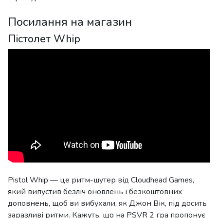
Посилання на магазин
Пістолет Whip
Pistol Whip — це ритм-шутер від Cloudhead Games,
який випустив безліч оновлень і безкоштовних
доповнень, щоб ви вибухали, як Джон Вік, під досить
заразливі ритми. Кажуть, що на PSVR 2 гра пропонує