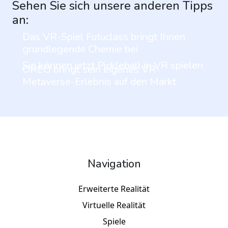
Sehen Sie sich unsere anderen Tipps
an:
Das VR-Spiel Futuclass bringt Ihnen
grundlegende Chemie bei
Sie können jetzt Pickleball in VR spielen
OREO bringt sein eigenes VR-
Metaverse-Erlebnis auf den Markt
Navigation
Erweiterte Realität
Virtuelle Realität
Spiele