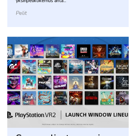
yksinpelikokemus anta...
Pelit