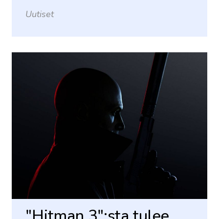
Uutiset
"Hitman 3":sta tulee