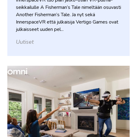
InnerspaceVR tuo pian jatko-osan VR-pulma-
seikkailulle A Fisherman’s Tale nimeltään osuvasti
Another Fisherman’s Tale. Ja nyt sekä
InnerspaceVR että julkaisija Vertigo Games ovat
julkaisseet uuden pel...
Uutiset