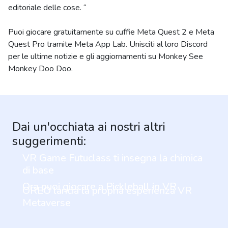
editoriale delle cose. “
Puoi giocare gratuitamente su cuffie Meta Quest 2 e Meta
Quest Pro tramite Meta App Lab. Unisciti al loro Discord
per le ultime notizie e gli aggiornamenti su Monkey See
Monkey Doo Doo.
Dai un'occhiata ai nostri altri
suggerimenti:
VR Game Futuclass ti insegna la chimica
di base
Ora puoi giocare a Pickleball in VR
OREO lancia la propria esperienza VR
Metaverse