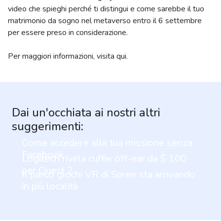
video che spieghi perché ti distingui e come sarebbe il tuo
matrimonio da sogno nel metaverso entro il 6 settembre
per essere preso in considerazione.
Per maggiori informazioni, visita qui.
Dai un'occhiata ai nostri altri
suggerimenti:
Come accedere alla tua missione senza
Facebook
Logitech rivela cuffie off-ear da $ 100
per Quest 2
Il parco giochi VR di Spree sta arrivando
in più località