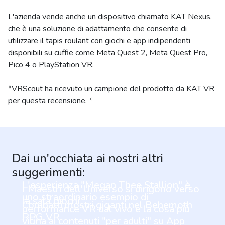
L'azienda vende anche un dispositivo chiamato KAT Nexus,
che è una soluzione di adattamento che consente di
utilizzare il tapis roulant con giochi e app indipendenti
disponibili su cuffie come Meta Quest 2, Meta Quest Pro,
Pico 4 o PlayStation VR.
*VRScout ha ricevuto un campione del prodotto da KAT VR
per questa recensione. *
Dai un'occhiata ai nostri altri
suggerimenti:
L'esperienza "Megan Thee Stallion" è
I Maestri dell'Universo si dirigono verso
uno straordinario esempio di
la sala giochi
Combatti mostri giganti nel Behemoth
performance VR dal vivo e la cosa più
RPG VR
vicina ai contenuti "per adulti" su App