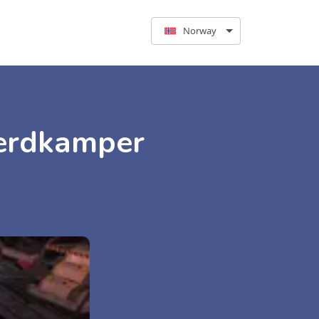
Norway
verdkamper