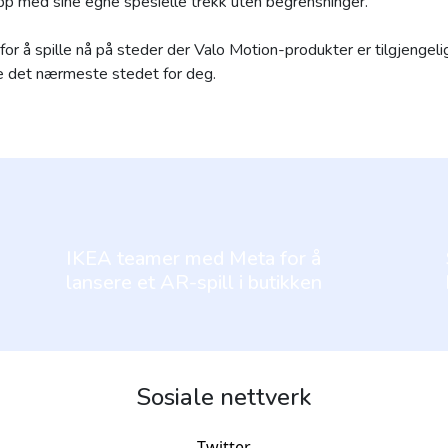
pp med sine egne spesielle trekk uten begrensninger. "
 for å spille nå på steder der Valo Motion-produkter er tilgjengeli
nne det nærmeste stedet for deg.
IKEA teamer med Meta for å
lansere et AR-spill i butikken
Sosiale nettverk
Twitter