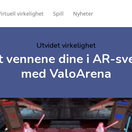
irtuell virkelighet
Spill
Nyheter
Utvidet virkelighet
 vennene dine i AR-s
med ValoArena