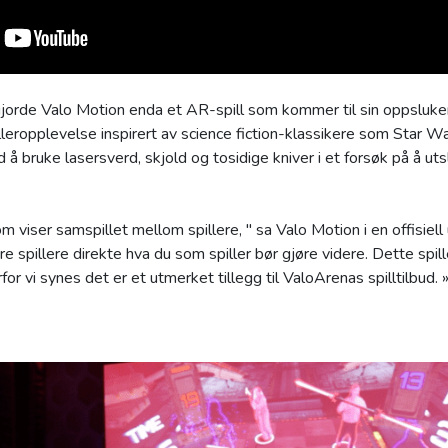
jorde Valo Motion enda et AR-spill som kommer til sin oppsluk
illeropplevelse inspirert av science fiction-klassikere som Star Wa
å bruke lasersverd, skjold og tosidige kniver i et forsøk på å u
om viser samspillet mellom spillere, " sa Valo Motion i en offisiell
re spillere direkte hva du som spiller bør gjøre videre. Dette spill
rfor vi synes det er et utmerket tillegg til ValoArenas spilltilbud. 