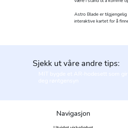
være i stand til å komme o
Astro Blade er tilgjengelig
interaktive kartet for å fi
Sjekk ut våre andre tips:
MIT bygde et AR-hodesett som gir
deg røntgensyn
Navigasjon
Utvidet virkelighet