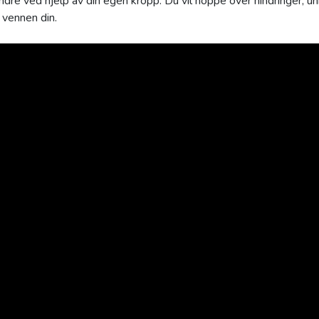
dre ved hjelp av din egen kropp. Du vil hoppe over hindringer, u
 vennen din.