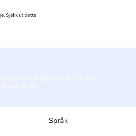
ge. Sjekk ut dette
Snapchats AR-linser er i ferd med å
bli enda bedre
Språk