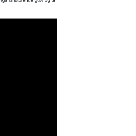
nngå smuldrende gulv og til