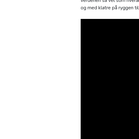
verdenen så vel som hveran
og med klatre på ryggen til