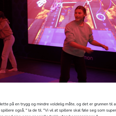
dette på en trygg og mindre voldelig måte, og det er grunnen til at
 spillere også, " la de til. "Vi vil at spillere skal føle seg som sup