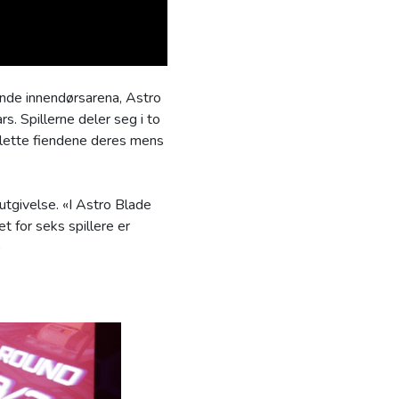
ende innendørsarena, Astro
rs. Spillerne deler seg i to
tslette fiendene deres mens
 utgivelse. «I Astro Blade
et for seks spillere er
»