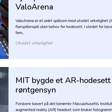
ValoArena
ValoArena er et unikt spillrom med utvidet virkelighet
flerspillerspill uten behov for hodesett. I stedet for b
fem...
Utvidet virkelighet
MIT bygde et AR-hodesett 
røntgensyn
Forskere basert på det berømte Massachusetts Institu
augmented reality (AR) headset som bruker hologrammer