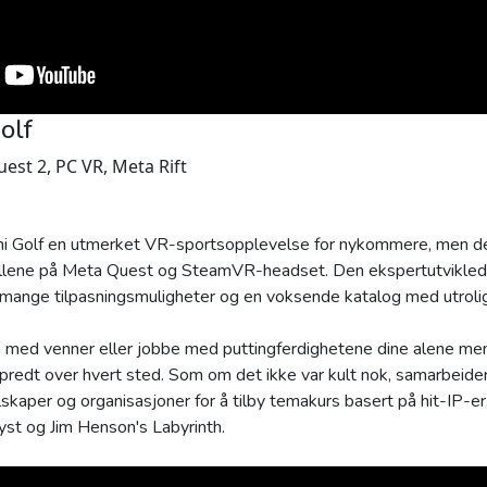
olf
est 2, PC VR, Meta Rift
i Golf en utmerket VR-sportsopplevelse for nykommere, men det 
llene på Meta Quest og SteamVR-headset. Den ekspertutviklede
, mange tilpasningsmuligheter og en voksende katalog med utroli
med venner eller jobbe med puttingferdighetene dine alene mens
spredt over hvert sted. Som om det ikke var kult nok, samarbeide
kaper og organisasjoner for å tilby temakurs basert på hit-IP-e
st og Jim Henson's Labyrinth.