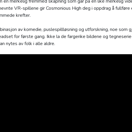
om en merkelig fremmed skapning som går på en like merkelig vi
e nevnte VR-spillene gir Cosmonious High deg i oppdrag å fullføre
emmede krefter.
binasjon av komedie, puslespillløsning og utforskning, noe som gj
adset for første gang. Ikke la de fargerike bildene og tegneserie
n nytes av folk i alle aldre.