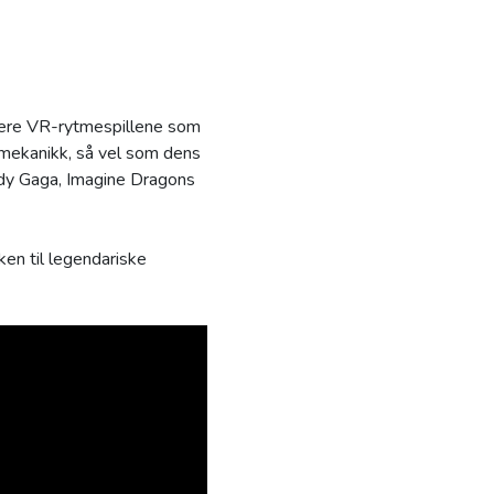
pulære VR-rytmespillene som
lmekanikk, så vel som dens
dy Gaga, Imagine Dragons
en til legendariske