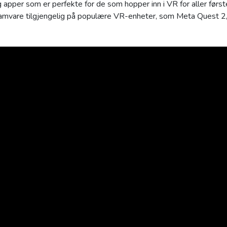
apper som er perfekte for de som hopper inn i VR for aller første
gramvare tilgjengelig på populære VR-enheter, som Meta Quest 2