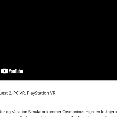
est 2, PC VR, PlayStation VR
tor og Vacation Simulator kommer Cosmonious High, en letthjert