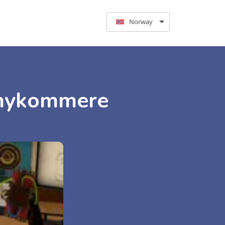
Norway
r nykommere