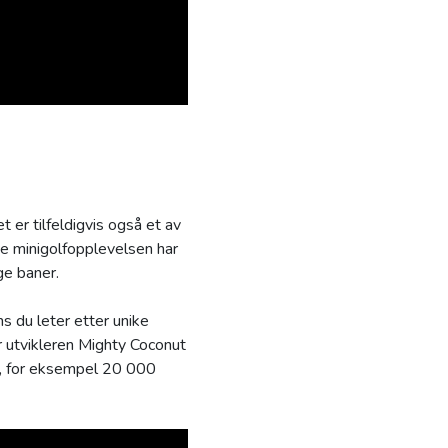
er tilfeldigvis også et av
 minigolfopplevelsen har
ge baner.
 du leter etter unike
r utvikleren Mighty Coconut
r, for eksempel 20 000