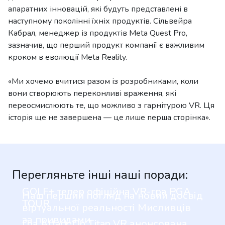
апаратних інновацій, які будуть представлені в
наступному поколінні їхніх продуктів. Сільвейра
Кабрал, менеджер із продуктів Meta Quest Pro,
зазначив, що перший продукт компанії є важливим
кроком в еволюції Meta Reality.
«Ми хочемо вчитися разом із розробниками, коли
вони створюють переконливі враження, які
переосмислюють те, що можливо з гарнітурою VR. Ця
історія ще не завершена — це лише перша сторінка».
Перегляньте інші наші поради:
GOLF+ тепер офіційна VR-гра PGA
Наш перший погляд на новий досвід
TOUR
віртуальної реальності Мисливців
за привидами
Гра Attack On Titan VR анонсована