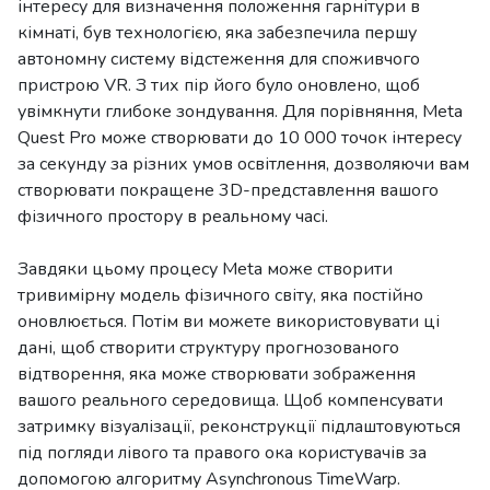
інтересу для визначення положення гарнітури в
кімнаті, був технологією, яка забезпечила першу
автономну систему відстеження для споживчого
пристрою VR. З тих пір його було оновлено, щоб
увімкнути глибоке зондування. Для порівняння, Meta
Quest Pro може створювати до 10 000 точок інтересу
за секунду за різних умов освітлення, дозволяючи вам
створювати покращене 3D-представлення вашого
фізичного простору в реальному часі.
Завдяки цьому процесу Meta може створити
тривимірну модель фізичного світу, яка постійно
оновлюється. Потім ви можете використовувати ці
дані, щоб створити структуру прогнозованого
відтворення, яка може створювати зображення
вашого реального середовища. Щоб компенсувати
затримку візуалізації, реконструкції підлаштовуються
під погляди лівого та правого ока користувачів за
допомогою алгоритму Asynchronous TimeWarp.