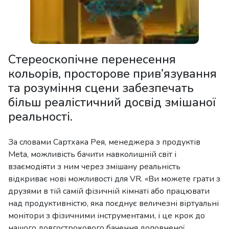
Стереоскопічне перенесення
кольорів, просторове прив’язування
та розуміння сцени забезпечать
більш реалістичний досвід змішаної
реальності.
За словами Сартхака Рея, менеджера з продуктів
Meta, можливість бачити навколишній світ і
взаємодіяти з ним через змішану реальність
відкриває нові можливості для VR. «Ви можете грати з
друзями в тій самій фізичній кімнаті або працювати
над продуктивністю, яка поєднує величезні віртуальні
монітори з фізичними інструментами, і це крок до
нашого довгострокового бачення доповненої