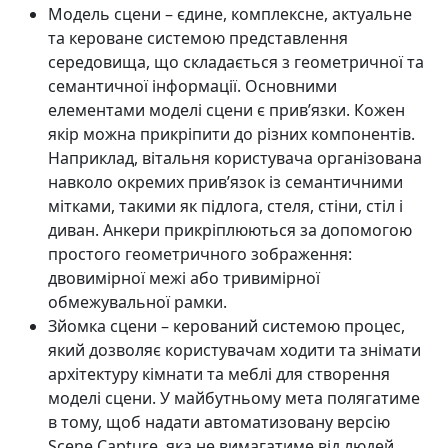
Модель сцени – єдине, комплексне, актуальне
та кероване системою представлення
середовища, що складається з геометричної та
семантичної інформації. Основними
елементами моделі сцени є прив’язки. Кожен
якір можна прикріпити до різних компонентів.
Наприклад, вітальня користувача організована
навколо окремих прив’язок із семантичними
мітками, такими як підлога, стеля, стіни, стіл і
диван. Анкери прикріплюються за допомогою
простого геометричного зображення:
двовимірної межі або тривимірної
обмежувальної рамки.
Зйомка сцени – керований системою процес,
який дозволяє користувачам ходити та знімати
архітектуру кімнати та меблі для створення
моделі сцени. У майбутньому мета полягатиме
в тому, щоб надати автоматизовану версію
Scene Capture, яка не вимагатиме від людей