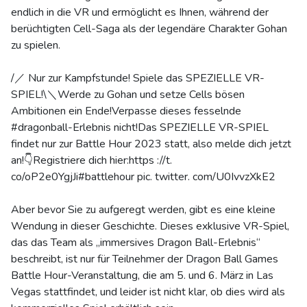
endlich in die VR und ermöglicht es Ihnen, während der
berüchtigten Cell-Saga als der legendäre Charakter Gohan
zu spielen.
/／ Nur zur Kampfstunde! Spiele das SPEZIELLE VR-
SPIEL!\＼Werde zu Gohan und setze Cells bösen
Ambitionen ein Ende!Verpasse dieses fesselnde
#dragonball-Erlebnis nicht!Das SPEZIELLE VR-SPIEL
findet nur zur Battle Hour 2023 statt, also melde dich jetzt
an!👇Registriere dich hier:https ://t.
co/oP2e0YgjJi#battlehour pic. twitter. com/U0IvvzXkE2
Aber bevor Sie zu aufgeregt werden, gibt es eine kleine
Wendung in dieser Geschichte. Dieses exklusive VR-Spiel,
das das Team als „immersives Dragon Ball-Erlebnis“
beschreibt, ist nur für Teilnehmer der Dragon Ball Games
Battle Hour-Veranstaltung, die am 5. und 6. März in Las
Vegas stattfindet, und leider ist nicht klar, ob dies wird als