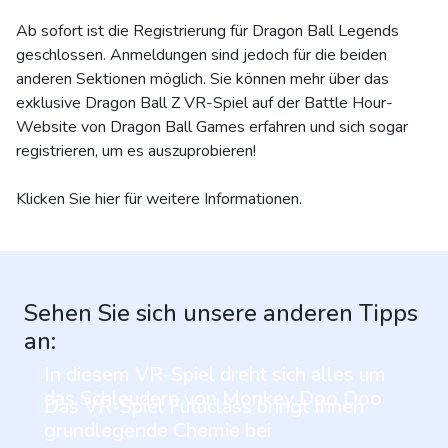
Ab sofort ist die Registrierung für Dragon Ball Legends
geschlossen. Anmeldungen sind jedoch für die beiden
anderen Sektionen möglich. Sie können mehr über das
exklusive Dragon Ball Z VR-Spiel auf der Battle Hour-
Website von Dragon Ball Games erfahren und sich sogar
registrieren, um es auszuprobieren!
Klicken Sie hier für weitere Informationen.
Sehen Sie sich unsere anderen Tipps
an:
In diesem VR-Spiel dreht sich alles um
das Schleudern von Monkey Doo Doo
Das VR-Spiel Futuclass bringt Ihnen
grundlegende Chemie bei