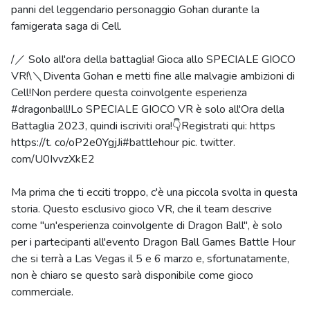
panni del leggendario personaggio Gohan durante la
famigerata saga di Cell.
/／ Solo all'ora della battaglia! Gioca allo SPECIALE GIOCO
VR!\＼Diventa Gohan e metti fine alle malvagie ambizioni di
Cell!Non perdere questa coinvolgente esperienza
#dragonball!Lo SPECIALE GIOCO VR è solo all'Ora della
Battaglia 2023, quindi iscriviti ora!👇Registrati qui: https
https://t. co/oP2e0YgjJi#battlehour pic. twitter.
com/U0IvvzXkE2
Ma prima che ti ecciti troppo, c'è una piccola svolta in questa
storia. Questo esclusivo gioco VR, che il team descrive
come "un'esperienza coinvolgente di Dragon Ball", è solo
per i partecipanti all'evento Dragon Ball Games Battle Hour
che si terrà a Las Vegas il 5 e 6 marzo e, sfortunatamente,
non è chiaro se questo sarà disponibile come gioco
commerciale.