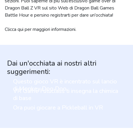
sezioni. Puoi saperne di più sull'esclusivo game over di
Dragon Ball Z VR sul sito Web di Dragon Ball Games
Battle Hour e persino registrarti per dare un'occhiata!
Clicca qui per maggiori informazioni.
Dai un'occhiata ai nostri altri
suggerimenti:
Questo gioco VR è incentrato sul lancio
di Monkey Doo Doo
VR Game Futuclass ti insegna la chimica
di base
Ora puoi giocare a Pickleball in VR