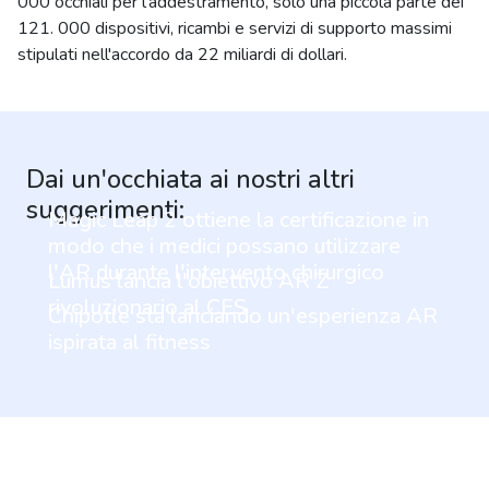
000 occhiali per l'addestramento, solo una piccola parte dei
121. 000 dispositivi, ricambi e servizi di supporto massimi
stipulati nell'accordo da 22 miliardi di dollari.
Dai un'occhiata ai nostri altri
suggerimenti:
Magic Leap 2 ottiene la certificazione in
modo che i medici possano utilizzare
l'AR durante l'intervento chirurgico
Lumus lancia l'obiettivo AR Z
rivoluzionario al CES
Chipotle sta lanciando un'esperienza AR
ispirata al fitness