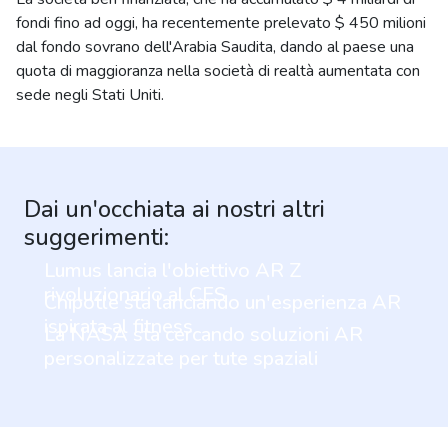
fondi fino ad oggi, ha recentemente prelevato $ 450 milioni
dal fondo sovrano dell'Arabia Saudita, dando al paese una
quota di maggioranza nella società di realtà aumentata con
sede negli Stati Uniti.
Dai un'occhiata ai nostri altri
suggerimenti:
Lumus lancia l'obiettivo AR Z
rivoluzionario al CES
Chipotle sta lanciando un'esperienza AR
ispirata al fitness
La NASA sta cercando soluzioni AR
personalizzate per tute spaziali